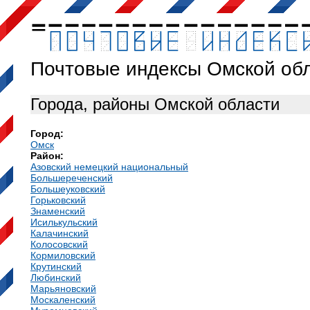
Почтовые индексы Омской об
Города, районы Омской области
Город:
Омск
Район:
Азовский немецкий национальный
Большереченский
Большеуковский
Горьковский
Знаменский
Исилькульский
Калачинский
Колосовский
Кормиловский
Крутинский
Любинский
Марьяновский
Москаленский