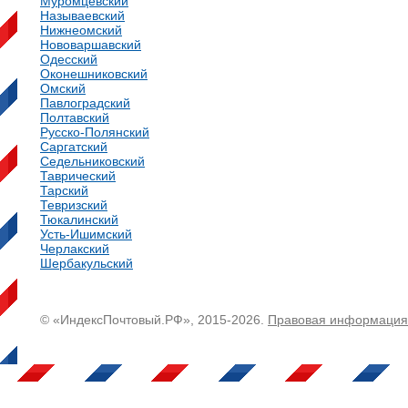
Муромцевский
Называевский
Нижнеомский
Нововаршавский
Одесский
Оконешниковский
Омский
Павлоградский
Полтавский
Русско-Полянский
Саргатский
Седельниковский
Таврический
Тарский
Тевризский
Тюкалинский
Усть-Ишимский
Черлакский
Шербакульский
© «ИндексПочтовый.РФ», 2015-2026.
Правовая информация